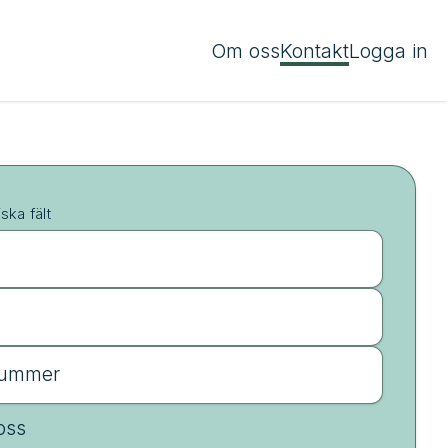
Om oss
Kontakt
Logga in
iska fält
nummer
oss