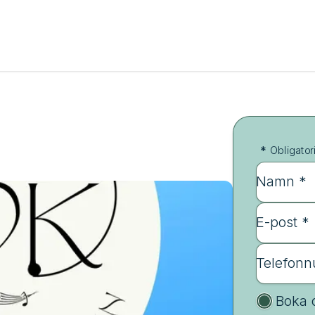
*
Obligator
Namn *
E-post *
Telefon
Boka 