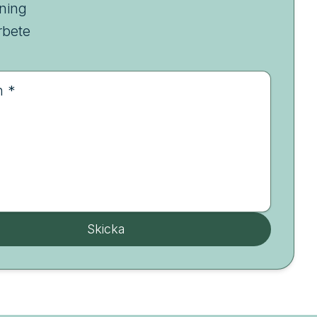
ning
bete
n *
Skicka