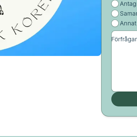
Antag
Samar
Annat
Förfråga