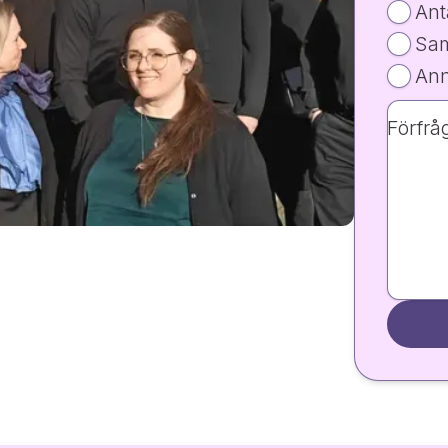
Ant
Sa
Ann
Förfrå