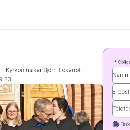
*
Obliga
- Kyrkomusiker Björn Eckerrot - 
Namn 
9 33
E-post
Telef
Bok