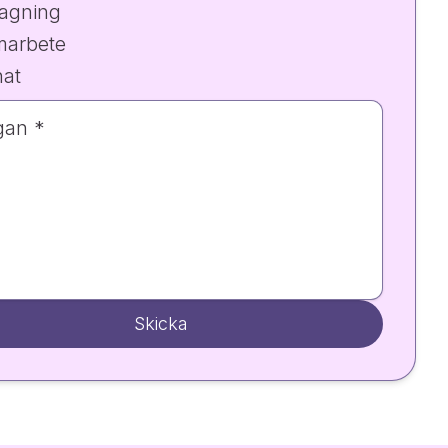
agning
marbete
at
gan *
Skicka