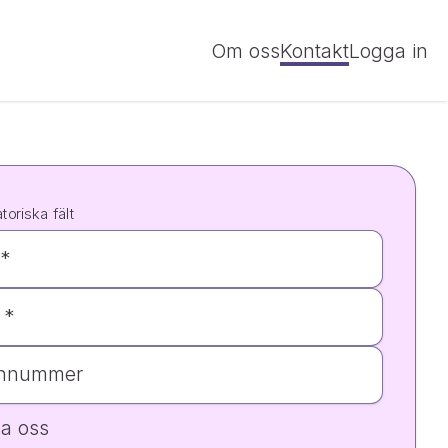
Om oss
Kontakt
Logga in
toriska fält
*
 *
onnummer
a oss