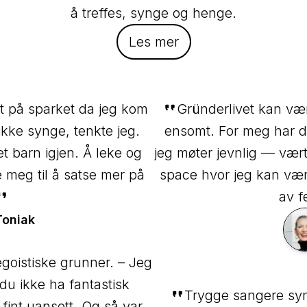
å treffes, synge og henge.
Les mer
t på sparket da jeg kom
Gründerlivet kan være
ikke synge, tenkte jeg.
ensomt. For meg har de
t barn igjen. Å leke og
jeg møter jevnlig — vært
meg til å satse mer på
space hvor jeg kan vær
av f
Toniak
egoistiske grunner. – Jeg
 du ikke ha fantastisk
Trygge sangere syng
fint uansett. Og så var