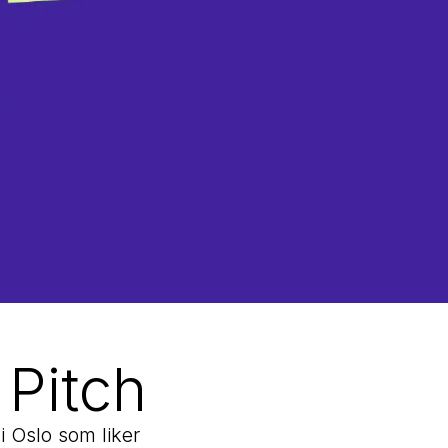
 Pitch
i Oslo som liker 