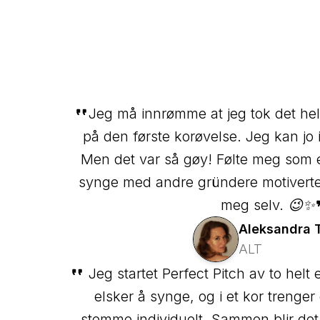
Jeg må innrømme at jeg tok det hel
på den første korøvelse. Jeg kan jo 
Men det var så gøy! Følte meg som e
synge med andre gründere motiverte 
meg selv. 😉✨
Aleksandra
ALT
Jeg startet Perfect Pitch av to helt 
elsker å synge, og i et kor trenger
stemme individuelt. Sammen blir det 