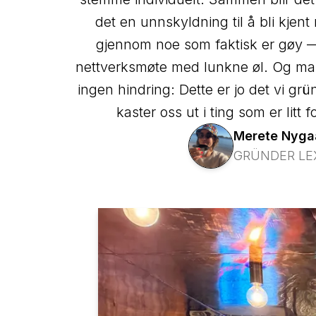
det en unnskyldning til å bli kje
gjennom noe som faktisk er gøy — 
nettverksmøte med lunkne øl. Og man
ingen hindring: Dette er jo det vi grü
kaster oss ut i ting som er litt f
Merete
Nyga
GRÜNDER LE