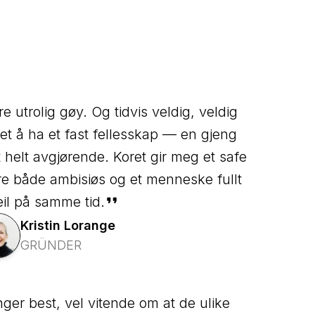
 utrolig gøy. Og tidvis veldig, veldig
t å ha et fast fellesskap — en gjeng
 helt avgjørende. Koret gir meg et safe
e både ambisiøs og et menneske fullt
eil på samme tid.
Kristin
Lorange
GRÜNDER
er best, vel vitende om at de ulike