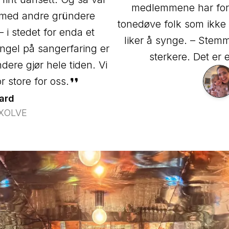
medlemmene har fors
nt med andre gründere
tonedøve folk som ikke 
i stedet for enda et
liker å synge. – Stem
gel på sangerfaring er
sterkere. Det er e
ndere gjør hele tiden. Vi
or store for oss.
ard
XOLVE