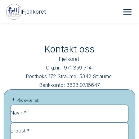
Fjellkoret
Kontakt oss
Fjellkoret 

Org.nr:  971 359 714 

Postboks 172 Straume, 5342 Straume 

Bankkonto: 3628.07.16647
*
Påkrevde felt
Navn *
E-post *