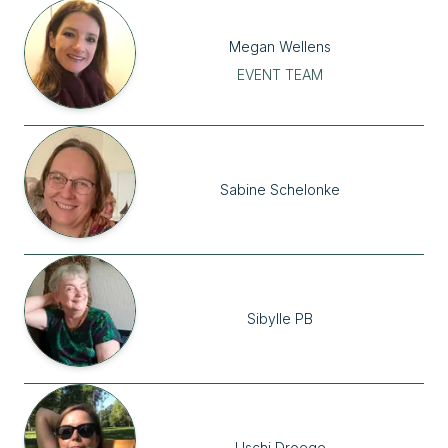
Megan
Wellens
EVENT TEAM
Sabine
Schelonke
Sibylle PB
Uschi
Droege